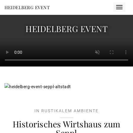
Direkt
HEIDELBERG EVENT
Toggle
zum
navigat
Inhalt
HEIDELBERG EVENT
Image
IN RUSTIKALEM AMBIENTE
Historisches Wirtshaus zum
Seppl